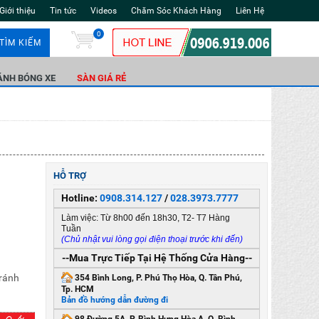
Giới thiệu
Tin tức
Videos
Chăm Sóc Khách Hàng
Liên Hệ
0
TÌM KIẾM
ÁNH BÓNG XE
SÀN GIÁ RẺ
HỖ TRỢ
Hotline:
0908.314.127
/
028.3973.7777
Làm việc: Từ 8h00 đến 18h30, T2- T7 Hàng
Tuần
(Chủ nhật vui lòng gọi điện thoại trước khi đến)
--Mua Trực Tiếp Tại Hệ Thống Cửa Hàng--
tránh
354 Bình Long, P. Phú Thọ Hòa, Q. Tân Phú,
Tp. HCM
Bản đồ hướng dẫn đường đi