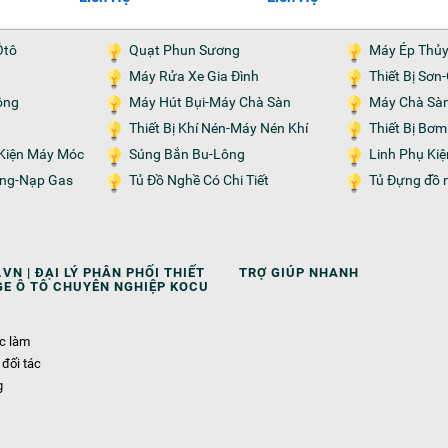
Ôtô
Quạt Phun Sương
Máy Ép Thủ
Máy Rửa Xe Gia Đình
Thiết Bị Sơ
ộng
Máy Hút Bụi-Máy Chà Sàn
Máy Chà Sà
Thiết Bị Khí Nén-Máy Nén Khí
Thiết Bị Bơ
h Kiện Máy Móc
Súng Bắn Bu-Lông
Linh Phụ Ki
Tủ Đồ Nghề Có Chi Tiết
Tủ Đựng đồ 
VN | ĐẠI LÝ PHÂN PHỐI THIẾT
TRỢ GIÚP NHANH
GE Ô TÔ CHUYÊN NGHIỆP KOCU
ệc làm
 đối tác
g