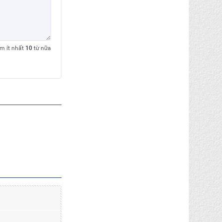
êm ít nhất
10
từ nữa