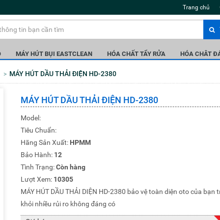
Trang chủ
Ô
MÁY HÚT BỤI EASTCLEAN
HÓA CHẤT TẨY RỬA
HÓA CHÂT Đ
MÁY HÚT DẦU THẢI ĐIỆN HD-2380
MÁY HÚT DẦU THẢI ĐIỆN HD-2380
Model:
Tiêu Chuẩn:
Hãng Sản Xuất:
HPMM
Bảo Hành:
12
Tình Trạng:
Còn hàng
Lượt Xem:
10305
MÁY HÚT DẦU THẢI DIỆN HD-2380 bảo vệ toàn diện oto của bạn 
khỏi nhiều rủi ro không đáng có