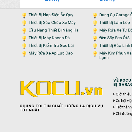
Thiết Bị Nạp Điện Ăc Quy
Dụng Cụ Garage 
Thiết Bị Sửa Chữa Xe Máy
Thiết Bị Làm Lốp
Cầu Nâng-Thiết Bị Nâng Hạ
Máy Rửa Xe Tự Đ
Thiết Bị Máy Khoan Đá
Đèn Sấy Sơn Ôtô
Thiết Bị Kiểm Tra Góc Lái
Thiết Bị Rửa Lin
Máy Rửa Xe Áp Lực Cao
Máy Kim Phun Xăng-Nạp Gas
Lạnh
VỀ KOCU.
BỊ GARA
Giới thiệu
Cơ hội vi
CHÚNG TÔI TIN CHẤT LƯỢNG LÀ DỊCH VỤ
Trở thành
TỐT NHẤT
Chỉ đườn