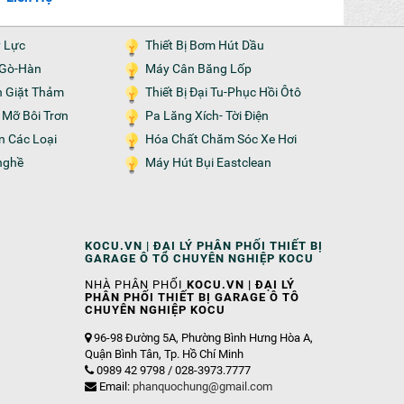
16,100,000đ
y Lực
Thiết Bị Bơm Hút Dầu
n-Gò-Hàn
Máy Cân Băng Lốp
n Giặt Thảm
Thiết Bị Đại Tu-Phục Hồi Ôtô
m Mỡ Bôi Trơn
Pa Lăng Xích- Tời Điện
ện Các Loại
Hóa Chất Chăm Sóc Xe Hơi
nghề
Máy Hút Bụi Eastclean
KOCU.VN | ĐẠI LÝ PHÂN PHỐI THIẾT BỊ
GARAGE Ô TÔ CHUYÊN NGHIỆP KOCU
NHÀ PHÂN PHỐI
KOCU.VN | ĐẠI LÝ
PHÂN PHỐI THIẾT BỊ GARAGE Ô TÔ
CHUYÊN NGHIỆP KOCU
96-98 Đường 5A, Phường Bình Hưng Hòa A,
Quận Bình Tân, Tp. Hồ Chí Minh
0989 42 9798 / 028-3973.7777
Email:
phanquochung@gmail.com