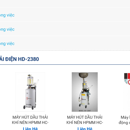
ông việc
ông việc
ông việc
ẢI ĐIỆN HD-2380
MÁY HÚT DẦU THẢI
MÁY HÚT DẦU THẢI
Máy hút dầu thải lưu
KHÍ NÉN HPMM HC-
KHÍ NÉN HPMM HC-
động 
2090
2097
M
Liên Hệ
Liên Hệ