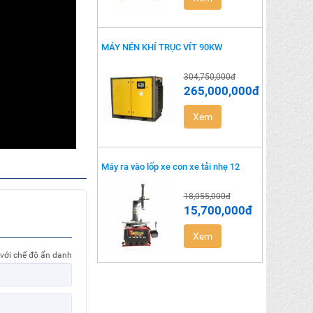
MÁY NÉN KHÍ TRỤC VÍT 90KW
304,750,000đ
265,000,000đ
Xem
Máy ra vào lốp xe con xe tải nhẹ 12
18,055,000đ
15,700,000đ
Xem
 với chế độ ẩn danh