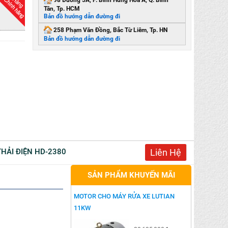
98 Đường 5A, P. Bình Hưng Hòa A, Q. Bình
Tân, Tp. HCM
Bản đồ hướng dẫn đường đi
258 Phạm Văn Đồng, Bắc Từ Liêm, Tp. HN
Bản đồ hướng dẫn đường đi
THẢI ĐIỆN HD-2380
Liên Hệ
SẢN PHẨM KHUYẾN MÃI
MOTOR CHO MÁY RỬA XE LUTIAN
11KW