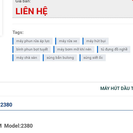
Giá bán:
LIÊN HỆ
Tags:
máy phun rửa áp lực
máy rửa xe
máy hút bụi
bình phun bọt tuyết
máy bơm mỡ khí nén
tủ đựng đồ nghề
máy chà sàn
súng bắn bulong
súng siết ốc
MÁY HÚT DẦU 
-2380
M Model:2380