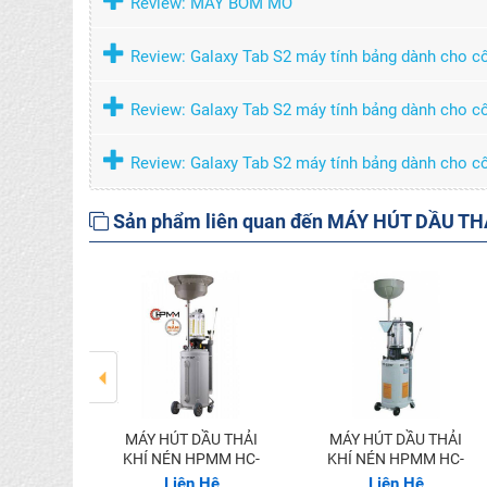
Review: MÁY BƠM MỠ
Review: Galaxy Tab S2 máy tính bảng dành cho c
Review: Galaxy Tab S2 máy tính bảng dành cho c
Review: Galaxy Tab S2 máy tính bảng dành cho c
Sản phẩm liên quan đến MÁY HÚT DẦU TH
MÁY HÚT DẦU THẢI
MÁY HÚT DẦU THẢI
PMM HC-
KHÍ NÉN HPMM HC-
KHÍ NÉN HPMM HC-
7
2197
2297
Hệ
Liên Hệ
Liên Hệ