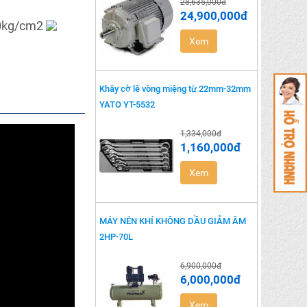
28,635,000đ
24,900,000đ
10kg/cm2
Xem
khây cờ lê vòng miệng từ 22mm-32mm
YATO YT-5532
1,334,000đ
1,160,000đ
Xem
MÁY NÉN KHÍ KHÔNG DẦU GIẢM ÂM
2HP-70L
6,900,000đ
6,000,000đ
Xem