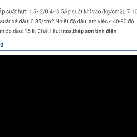
Áp suất hút: 1.5~2/0.4~0.5
Áp suất khí vào (kg/cm2): 7-
suất xả dầu: 0.85/cm2
Nhiệt độ dầu làm việc < 40-80 độ
nh đo dầu: 15 lít
Chất liệu:
Inox,thép sơn tĩnh điện
80