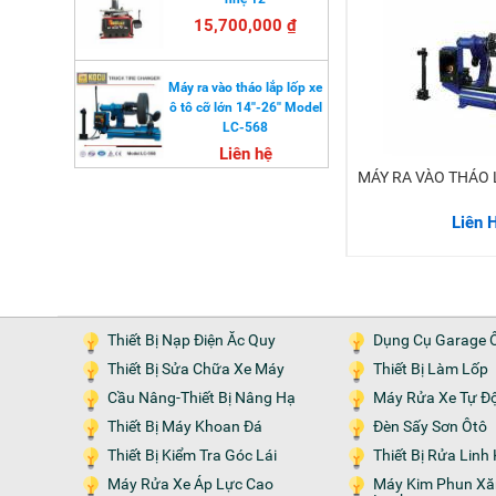
15,700,000 ₫
Máy ra vào tháo lắp lốp xe
ô tô cỡ lớn 14''-26'' Model
LC-568
Liên hệ
MÁY RA VÀO THÁO 
Liên 
Thiết Bị Nạp Điện Ăc Quy
Dụng Cụ Garage 
Thiết Bị Sửa Chữa Xe Máy
Thiết Bị Làm Lốp
Cầu Nâng-Thiết Bị Nâng Hạ
Máy Rửa Xe Tự Đ
Thiết Bị Máy Khoan Đá
Đèn Sấy Sơn Ôtô
Thiết Bị Kiểm Tra Góc Lái
Thiết Bị Rửa Lin
Máy Rửa Xe Áp Lực Cao
Máy Kim Phun Xăng-Nạp Gas