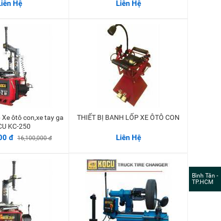
Liên Hệ
Liên Hệ
THIẾT BỊ BANH LỐP XE ÔTÔ CON
Thêm vào giỏ
U KC-250
00 đ
Liên Hệ
16,100,000 đ
Bình Tân -
TP.HCM