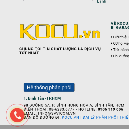
Lạnh
VỀ KOCU.
BỊ GARA
Giới thiệu
Cơ hội vi
CHÚNG TÔI TIN CHẤT LƯỢNG LÀ DỊCH VỤ
Trở thành
TỐT NHẤT
Chỉ đườn
Hệ thống phân phối
1. Bình Tân -TP.HCM
98 ĐƯỜNG 5A, P. BÌNH HƯNG HÒA A, BÌNH TÂN, HCM
ĐIỆN THOẠI: 08-6283.6777 - HOTLINE:
0906 919 006
EMAIL: INFO@SAVICOM.VN
BẢN ĐỒ ĐƯỜNG ĐI:
KOCU.VN | ĐẠI LÝ PHÂN PHỐI THI