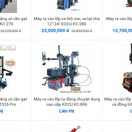
Máy ra vào lốp xe ôtô con, xe tại nhẹ
Máy ra vào lố
vào giỏ
Thêm vào giỏ
' KC-270
12"-24" KOCU KC-280
23,000,000 đ
15,700,0
26,220,000 đ
26,450,000 đ
Máy ra vào lốp tự động chuyên dụng
Máy ra vào lốp gật gù có tay gạt phụ
 GT326 Pro
cao cấp KOCU KC-896
và đồng hồ
Hệ
Liên Hệ