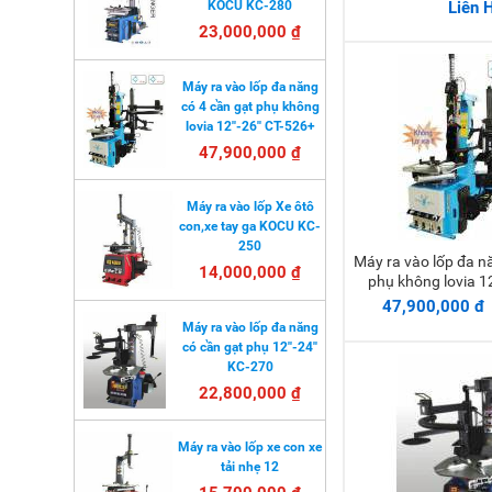
KOCU KC-280
Liên 
23,000,000 ₫
Máy ra vào lốp đa năng
có 4 cần gạt phụ không
lovia 12''-26'' CT-526+
47,900,000 ₫
Máy ra vào lốp Xe ôtô
con,xe tay ga KOCU KC-
250
Máy ra vào lốp đa năng có 4 cần gạt
Thêm 
14,000,000 ₫
phụ không lovia 12
47,900,000 đ
Máy ra vào lốp đa năng
có cần gạt phụ 12''-24''
KC-270
22,800,000 ₫
Máy ra vào lốp xe con xe
tải nhẹ 12