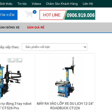
Giới thiệu
Tin tức
Videos
Chăm Sóc Khách Hàng
Liên Hệ
0
TÌM KIẾM
ÁNH BÓNG XE
SÀN GIÁ RẺ
Sắp xếp theo:
MÁY RA VÀO LỐP XE DU LỊCH 12-24"
6'' CT-526 Pro
ROADBUCK CT-226