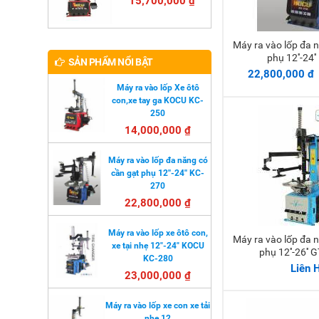
15,700,000 ₫
Máy ra vào lốp đa năng có cần gạt
Thêm 
phụ 12''-24'
SẢN PHẨM NỔI BẬT
22,800,000 đ
Máy ra vào lốp Xe ôtô
con,xe tay ga KOCU KC-
250
14,000,000 ₫
Máy ra vào lốp đa năng có
cần gạt phụ 12''-24'' KC-
270
22,800,000 ₫
Máy ra vào lốp xe ôtô con,
Máy ra vào lốp đa năng có cần gạt
xe tại nhẹ 12"-24" KOCU
phụ 12''-26''
KC-280
Liên 
23,000,000 ₫
Máy ra vào lốp xe con xe tải
nhẹ 12