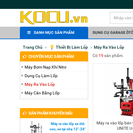
DANH MỤC SẢN PHẨM
DỤNG CỤ GARAGE ÔT
Trang Chủ
Thiết Bị Làm Lốp
Máy Ra Vào Lốp
Có
19
sản phẩm.
CHUYÊN MỤC SẢN PHẨM
Máy Bơm Nạp Khí Nitơ
Dụng Cụ Làm Lốp
Máy Ra Vào Lốp
Máy Cân Bằng Lốp
SẢN PHẨM KHUYẾN MÃI
Máy ra vào lốp bán tự động 14"-26"
Máy ra vào lốp xe ôtô
UNITE U
con, xe tại nhẹ 12"-24"