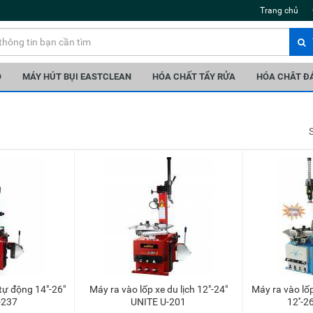
Trang chủ
Ô
MÁY HÚT BỤI EASTCLEAN
HÓA CHẤT TẨY RỬA
HÓA CHÂT Đ
Máy ra vào lốp xe du lịch 12"-24"
Máy ra vào lốp tự động 3 tay robot
-237
UNITE U-201
12''-2