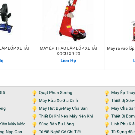
LẮP LỐP XE TẢI
MÁY ÉP THÁO LẮP LỐP XE TẢI
Máy ra vào l
KOCU XR-20
Hệ
Liên Hệ
Ôtô
Quạt Phun Sương
Máy Ép Thủ
Máy Rửa Xe Gia Đình
Thiết Bị Sơ
ộng
Máy Hút Bụi-Máy Chà Sàn
Máy Chà Sà
Thiết Bị Khí Nén-Máy Nén Khí
Thiết Bị Bơ
h Kiện Máy Móc
Súng Bắn Bu-Lông
Linh Phụ Ki
Tủ Đồ Nghề Có Chi Tiết
Tủ Đựng đồ 