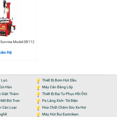
ốp Sunrise Model:SR112
Liên Hệ
y Lực
Thiết Bị Bơm Hút Dầu
n-Gò-Hàn
Máy Cân Băng Lốp
n Giặt Thảm
Thiết Bị Đại Tu-Phục Hồi Ôtô
m Mỡ Bôi Trơn
Pa Lăng Xích- Tời Điện
ện Các Loại
Hóa Chất Chăm Sóc Xe Hơi
nghề
Máy Hút Bụi Eastclean