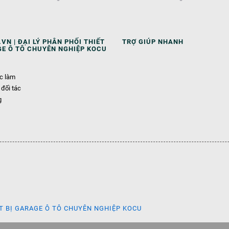
VN | ĐẠI LÝ PHÂN PHỐI THIẾT
TRỢ GIÚP NHANH
GE Ô TÔ CHUYÊN NGHIỆP KOCU
ệc làm
 đối tác
g
ẾT BỊ GARAGE Ô TÔ CHUYÊN NGHIỆP KOCU