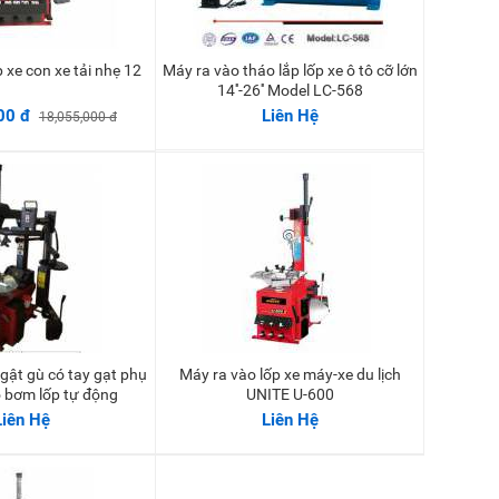
p xe con xe tải nhẹ 12
Máy ra vào tháo lắp lốp xe ô tô cỡ lớn
Thêm vào giỏ
14''-26'' Model LC-568
00 đ
Liên Hệ
18,055,000 đ
Máy ra vào lốp xe máy-xe du lịch
 bơm lốp tự động
UNITE U-600
Liên Hệ
Liên Hệ