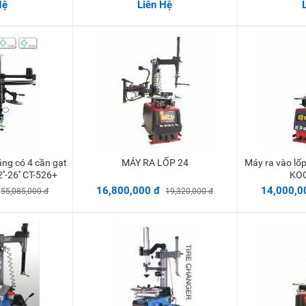
Hệ
Liên Hệ
MÁY RA LỐP 24
Máy ra vào lốp Xe ôtô con,xe tay ga
vào giỏ
Thêm vào giỏ
''-26'' CT-526+
KOC
16,800,000 đ
14,000,0
55,085,000 đ
19,320,000 đ