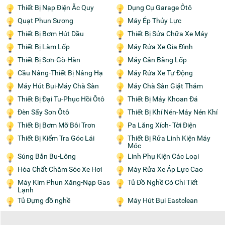
Thiết Bị Nạp Điện Ăc Quy
Dụng Cụ Garage Ôtô
Quạt Phun Sương
Máy Ép Thủy Lực
Thiết Bị Bơm Hút Dầu
Thiết Bị Sửa Chữa Xe Máy
Thiết Bị Làm Lốp
Máy Rửa Xe Gia Đình
Thiết Bị Sơn-Gò-Hàn
Máy Cân Băng Lốp
Cầu Nâng-Thiết Bị Nâng Hạ
Máy Rửa Xe Tự Động
Máy Hút Bụi-Máy Chà Sàn
Máy Chà Sàn Giặt Thảm
Thiết Bị Đại Tu-Phục Hồi Ôtô
Thiết Bị Máy Khoan Đá
Đèn Sấy Sơn Ôtô
Thiết Bị Khí Nén-Máy Nén Khí
Thiết Bị Bơm Mỡ Bôi Trơn
Pa Lăng Xích- Tời Điện
Thiết Bị Kiểm Tra Góc Lái
Thiết Bị Rửa Linh Kiện Máy
Móc
Súng Bắn Bu-Lông
Linh Phụ Kiện Các Loại
Hóa Chất Chăm Sóc Xe Hơi
Máy Rửa Xe Áp Lực Cao
Máy Kim Phun Xăng-Nạp Gas
Tủ Đồ Nghề Có Chi Tiết
Lạnh
Tủ Đựng đồ nghề
Máy Hút Bụi Eastclean