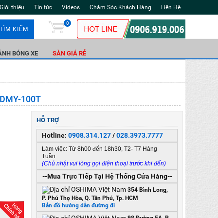
Giới thiệu
Tin tức
Videos
Chăm Sóc Khách Hàng
Liên Hệ
0
TÌM KIẾM
ÁNH BÓNG XE
SÀN GIÁ RẺ
l:DMY-100T
HỖ TRỢ
Hotline:
0908.314.127
/
028.3973.7777
Làm việc: Từ 8h00 đến 18h30, T2- T7 Hàng
Tuần
(Chủ nhật vui lòng gọi điện thoại trước khi đến)
--Mua Trực Tiếp Tại Hệ Thống Cửa Hàng--
354 Bình Long,
P. Phú Thọ Hòa, Q. Tân Phú, Tp. HCM
Bản đồ hướng dẫn đường đi