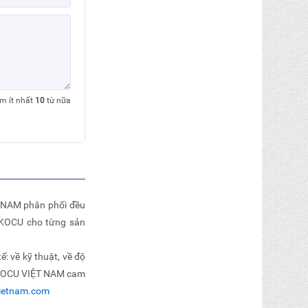
êm ít nhất
10
từ nữa
 NAM phân phối đều
 KOCU cho từng sản
: về kỹ thuật, về độ
m. KOCU VIỆT NAM cam
ietnam.com