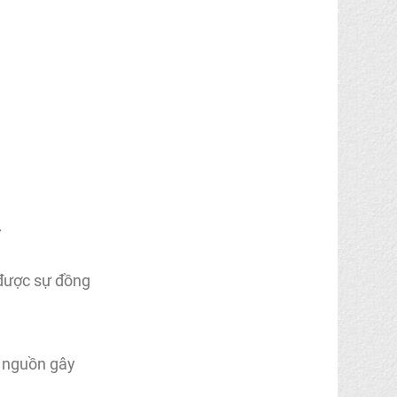
.
 được sự đồng
c nguồn gây