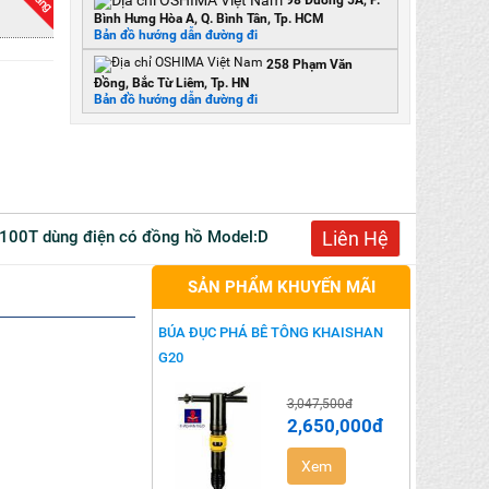
98 Đường 5A, P.
Bình Hưng Hòa A, Q. Bình Tân, Tp. HCM
Bản đồ hướng dẫn đường đi
258 Phạm Văn
Đồng, Bắc Từ Liêm, Tp. HN
Bản đồ hướng dẫn đường đi
ực 100T dùng điện có đồng hồ Model:DMY-100T
Liên Hệ
SẢN PHẨM KHUYẾN MÃI
BÚA ĐỤC PHÁ BÊ TÔNG KHAISHAN
G20
3,047,500đ
2,650,000đ
Xem