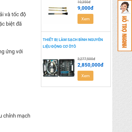
10,350đ
9,000đ
i và tốc độ
Xem
ặc biệt đã
THIẾT BỊ LÀM SẠCH BÌNH NGUYÊN
LIỆU ĐỘNG CƠ ÔTÔ
ng ứng với
3,277,500đ
2,850,000đ
Xem
iều chỉnh mạch