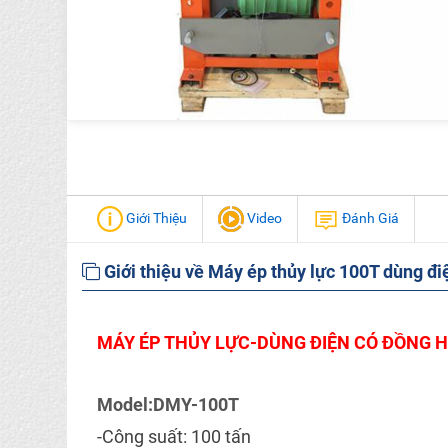
Giới Thiệu
Video
Đánh Giá
Giới thiệu về Máy ép thủy lực 100T dùng 
MÁY ÉP THỦY LỰC-DÙNG ĐIỆN CÓ ĐỒNG H
Model:DMY-100T
-Công suất: 100 tấn