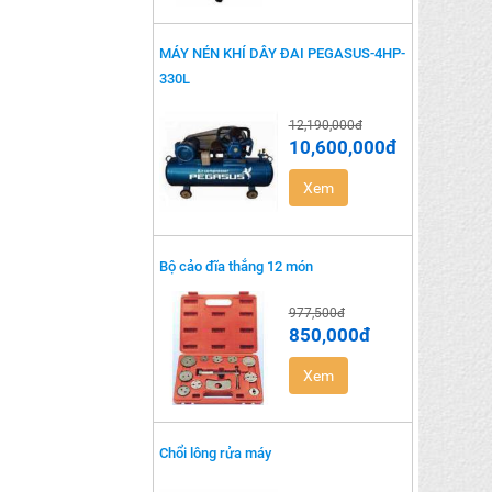
MÁY NÉN KHÍ DÂY ĐAI PEGASUS-4HP-
330L
12,190,000đ
10,600,000đ
Xem
Bộ cảo đĩa thắng 12 món
977,500đ
850,000đ
Xem
Chổi lông rửa máy