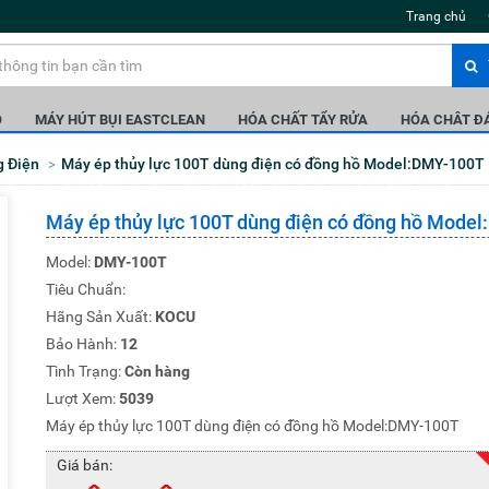
Trang chủ
Ô
MÁY HÚT BỤI EASTCLEAN
HÓA CHẤT TẨY RỬA
HÓA CHÂT Đ
g Điện
Máy ép thủy lực 100T dùng điện có đồng hồ Model:DMY-100T
Máy ép thủy lực 100T dùng điện có đồng hồ Mode
Model:
DMY-100T
Tiêu Chuẩn:
Hãng Sản Xuất:
KOCU
Bảo Hành:
12
Tình Trạng:
Còn hàng
Lượt Xem:
5039
Máy ép thủy lực 100T dùng điện có đồng hồ Model:DMY-100T
Giá bán: