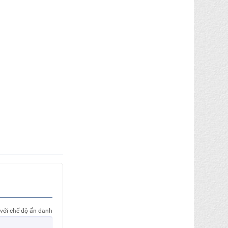
 với chế độ ẩn danh