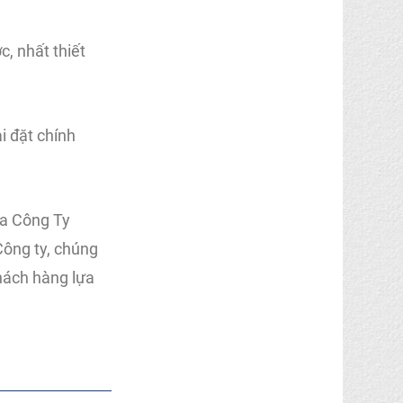
, nhất thiết
i đặt chính
ủa Công Ty
Công ty, chúng
hách hàng lựa