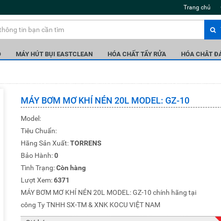
Trang chủ
Ô
MÁY HÚT BỤI EASTCLEAN
HÓA CHẤT TẨY RỬA
HÓA CHÂT Đ
MÁY BƠM MƠ KHÍ NÉN 20L MODEL: GZ-10
Model:
Tiêu Chuẩn:
Hãng Sản Xuất:
TORRENS
Bảo Hành:
0
Tình Trạng:
Còn hàng
Lượt Xem:
6371
MÁY BƠM MƠ KHÍ NÉN 20L MODEL: GZ-10 chính hãng tại
công Ty TNHH SX-TM & XNK KOCU VIỆT NAM