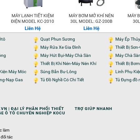
MÁY LẠNH TIẾT KIỆM
MÁY BƠM MỞ KHÍ NÉN
MÁY BƠM MỞ KHÍ NÉN
ĐIỆN MODEL KC-2010
30L MODEL: GZ-200B
30L
Liên Hệ
Liên Hệ
Ôtô
Quạt Phun Sương
Máy Ép Thủ
Máy Rửa Xe Gia Đình
Thiết Bị Sơ
ộng
Máy Hút Bụi-Máy Chà Sàn
Máy Chà Sà
Thiết Bị Khí Nén-Máy Nén Khí
Thiết Bị Bơ
h Kiện Máy Móc
Súng Bắn Bu-Lông
Linh Phụ Ki
Tủ Đồ Nghề Có Chi Tiết
Tủ Đựng đồ 
VN | ĐẠI LÝ PHÂN PHỐI THIẾT
TRỢ GIÚP NHANH
GE Ô TÔ CHUYÊN NGHIỆP KOCU
ệc làm
 đối tác