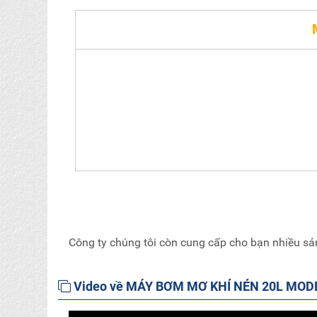
Kí
Mô tả chi tiết sản phẩm:
- Dùng Khí nén của máy nén khí để tạo áp suất đẩy, ưu điểm của
cần bôi trơn, phân xưởng, nhà xưởng dây chuyền, bơm rất nhanh
Công ty chúng tôi còn cung cấp cho bạn nhiều sả
Video về MÁY BƠM MƠ KHÍ NÉN 20L MODE