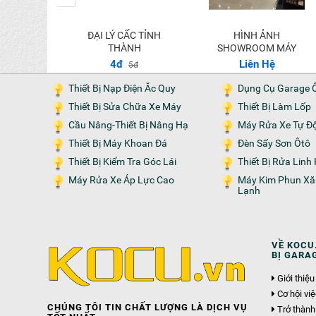
ĐẠI LÝ CẤC TỈNH
HÌNH ẢNH
Thêm vào giỏ
ỆP MODEL
THÀNH
SHOWROOM MÁY
03
LUTIAN
Hệ
4đ
Liên Hệ
5đ
Thiết Bị Nạp Điện Ăc Quy
Dụng Cụ Garage 
Thiết Bị Sửa Chữa Xe Máy
Thiết Bị Làm Lốp
Cầu Nâng-Thiết Bị Nâng Hạ
Máy Rửa Xe Tự Đ
Thiết Bị Máy Khoan Đá
Đèn Sấy Sơn Ôtô
Thiết Bị Kiểm Tra Góc Lái
Thiết Bị Rửa Lin
Máy Rửa Xe Áp Lực Cao
Máy Kim Phun Xăng-Nạp Gas
Lạnh
VỀ KOCU.
BỊ GARA
Giới thiệu
Cơ hội vi
CHÚNG TÔI TIN CHẤT LƯỢNG LÀ DỊCH VỤ
Trở thành