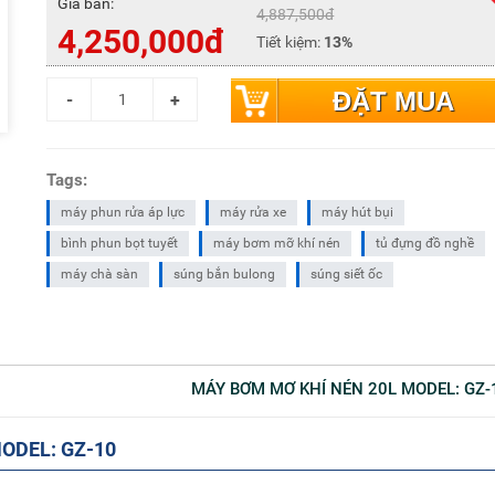
Giá bán:
4,887,500đ
4,250,000đ
Tiết kiệm:
13%
ĐẶT MUA
Tags:
máy phun rửa áp lực
máy rửa xe
máy hút bụi
bình phun bọt tuyết
máy bơm mỡ khí nén
tủ đựng đồ nghề
máy chà sàn
súng bắn bulong
súng siết ốc
MÁY BƠM MƠ KHÍ NÉN 20L MODEL: GZ-
MODEL: GZ-10