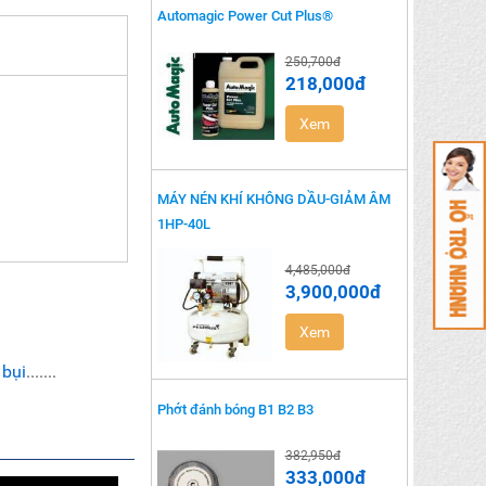
Automagic Power Cut Plus®
250,700đ
218,000đ
Xem
MÁY NÉN KHÍ KHÔNG DẦU-GIẢM ÂM
1HP-40L
4,485,000đ
3,900,000đ
 máy móc động cơ
Xem
 bụi
.......
Phớt đánh bóng B1 B2 B3
382,950đ
333,000đ