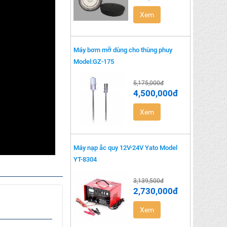
Xem
Máy bơm mỡ dùng cho thùng phuy
Model:GZ-175
5,175,000đ
4,500,000đ
Xem
Máy nạp ắc quy 12V-24V Yato Model
YT-8304
3,139,500đ
2,730,000đ
Xem