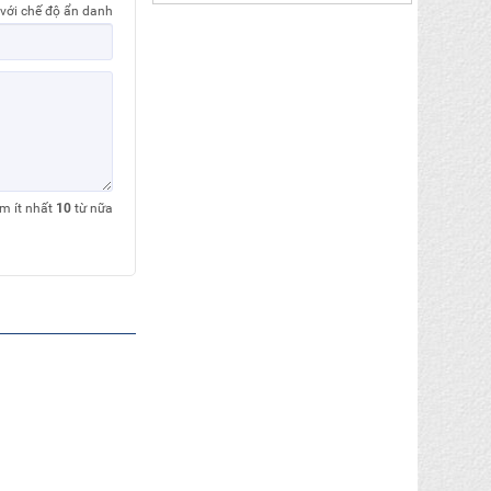
 với chế độ ẩn danh
êm ít nhất
10
từ nữa