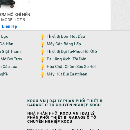
BỘ TAY BIÊN,PISTON
MÁY BƠM MỠ KOCU
 MODEL: GZ-9
SỨ MÁY LT-5.5KW
20L MODEL: GZ
Liên Hệ
Liên Hệ
Liên Hệ
y Lực
Thiết Bị Bơm Hút Dầu
n-Gò-Hàn
Máy Cân Băng Lốp
n Giặt Thảm
Thiết Bị Đại Tu-Phục Hồi Ôtô
m Mỡ Bôi Trơn
Pa Lăng Xích- Tời Điện
ện Các Loại
Hóa Chất Chăm Sóc Xe Hơi
nghề
Máy Hút Bụi Eastclean
KOCU.VN | ĐẠI LÝ PHÂN PHỐI THIẾT BỊ
GARAGE Ô TÔ CHUYÊN NGHIỆP KOCU
NHÀ PHÂN PHỐI
KOCU.VN | ĐẠI LÝ
PHÂN PHỐI THIẾT BỊ GARAGE Ô TÔ
CHUYÊN NGHIỆP KOCU