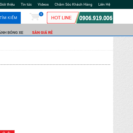
Giới thiệu
Tin tức
Videos
Chăm Sóc Khách Hàng
Liên Hệ
0
TÌM KIẾM
ÁNH BÓNG XE
SÀN GIÁ RẺ