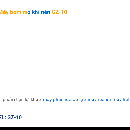
Máy bơ
m m
ỡ khí nén
GZ-10
Tỷ lệ áp lực:
50:1
Không áp : 0.6-0 0,8 MPa
Mỡ ra: 0.85 Lít/phút
Truyền dẫn áp lực : 30-40MPa
Thùng chứa: 20L
Súng bơm mỡ: HCG-200
Ống thủy lực cao áp:5.5 Mét
Trọng lượng:
19/21KG
ch thước: 835×460×460 mm
 máy là tiện dụng nhỏ gọn, có chân đẩy, dễ mang đi, thích hợp bơm ô tô, xe máy,
n phẩm tiện lợi khác:
máy phun rửa áp lực
,
máy rửa xe
,
máy hút
L: GZ-10