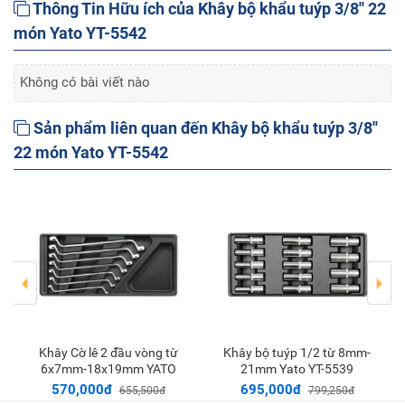
Thông Tin Hữu ích của Khây bộ khẩu tuýp 3/8'' 22
món Yato YT-5542
Không có bài viết nào
Sản phẩm liên quan đến Khây bộ khẩu tuýp 3/8''
22 món Yato YT-5542
khây Cờ lê 2 đầu vòng từ
Khây bộ tuýp 1/2 từ 8mm-
Thêm vào giỏ
Thêm vào giỏ
6x7mm-18x19mm YATO
21mm Yato YT-5539
YT-5533
570,000đ
695,000đ
655,500đ
799,250đ