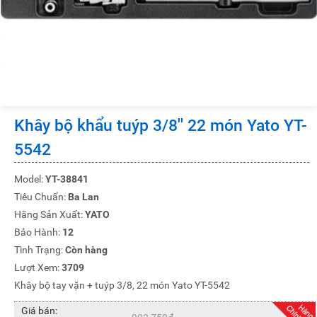
Khây bộ khẩu tuýp 3/8'' 22 món Yato YT-
5542
Model:
YT-38841
Tiêu Chuẩn:
Ba Lan
Hãng Sản Xuất:
YATO
Bảo Hành:
12
Tình Trạng:
Còn hàng
Lượt Xem:
3709
Khây bộ tay vặn + tuýp 3/8, 22 món Yato YT-5542
Giá bán: