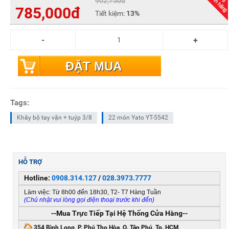
902,750đ
785,000đ
Tiết kiệm:
13%
ĐẶT MUA
Tags:
Khây bộ tay vặn + tuýp 3/8
22 món Yato YT-5542
HỖ TRỢ
Hotline:
0908.314.127
/
028.3973.7777
Làm việc: Từ 8h00 đến 18h30, T2- T7 Hàng Tuần
(Chủ nhật vui lòng gọi điện thoại trước khi đến)
--Mua Trực Tiếp Tại Hệ Thống Cửa Hàng--
354 Bình Long, P. Phú Thọ Hòa, Q. Tân Phú, Tp. HCM