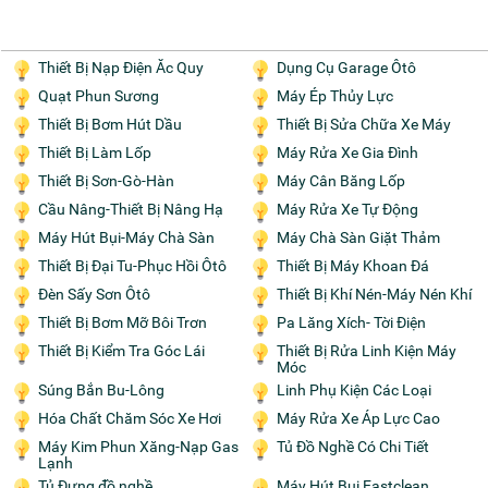
Thiết Bị Nạp Điện Ăc Quy
Dụng Cụ Garage Ôtô
Quạt Phun Sương
Máy Ép Thủy Lực
Thiết Bị Bơm Hút Dầu
Thiết Bị Sửa Chữa Xe Máy
Thiết Bị Làm Lốp
Máy Rửa Xe Gia Đình
Thiết Bị Sơn-Gò-Hàn
Máy Cân Băng Lốp
Cầu Nâng-Thiết Bị Nâng Hạ
Máy Rửa Xe Tự Động
Máy Hút Bụi-Máy Chà Sàn
Máy Chà Sàn Giặt Thảm
Thiết Bị Đại Tu-Phục Hồi Ôtô
Thiết Bị Máy Khoan Đá
Đèn Sấy Sơn Ôtô
Thiết Bị Khí Nén-Máy Nén Khí
Thiết Bị Bơm Mỡ Bôi Trơn
Pa Lăng Xích- Tời Điện
Thiết Bị Kiểm Tra Góc Lái
Thiết Bị Rửa Linh Kiện Máy
Móc
Súng Bắn Bu-Lông
Linh Phụ Kiện Các Loại
Hóa Chất Chăm Sóc Xe Hơi
Máy Rửa Xe Áp Lực Cao
Máy Kim Phun Xăng-Nạp Gas
Tủ Đồ Nghề Có Chi Tiết
Lạnh
Tủ Đựng đồ nghề
Máy Hút Bụi Eastclean