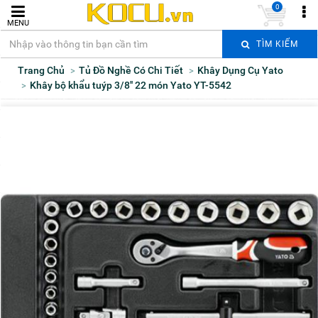
0
MENU
TÌM KIẾM
Trang Chủ
Tủ Đồ Nghề Có Chi Tiết
Khây Dụng Cụ Yato
Khây bộ khẩu tuýp 3/8'' 22 món Yato YT-5542