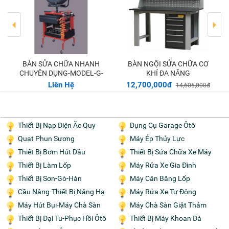
BÀN SỬA CHỮA NHANH
BÀN NGỘI SỬA CHỮA CƠ
Thêm vào giỏ
CHUYÊN DỤNG-MODEL-G-
KHÍ ĐA NĂNG
211
MODEL:DOK-T3
Liên Hệ
12,700,000đ
14,605,000đ
Thiết Bị Nạp Điện Ăc Quy
Dụng Cụ Garage Ôtô
Quạt Phun Sương
Máy Ép Thủy Lực
Thiết Bị Bơm Hút Dầu
Thiết Bị Sửa Chữa Xe Máy
Thiết Bị Làm Lốp
Máy Rửa Xe Gia Đình
Thiết Bị Sơn-Gò-Hàn
Máy Cân Băng Lốp
Cầu Nâng-Thiết Bị Nâng Hạ
Máy Rửa Xe Tự Động
Máy Hút Bụi-Máy Chà Sàn
Máy Chà Sàn Giặt Thảm
Thiết Bị Đại Tu-Phục Hồi Ôtô
Thiết Bị Máy Khoan Đá