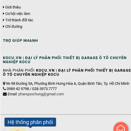
Giới thiệu
Cơ hội việc làm
Trở thành đối tác
Chỉ đường
TRỢ GIÚP NHANH
KOCU.VN | ĐẠI LÝ PHÂN PHỐI THIẾT BỊ GARAGE Ô TÔ CHUYÊN
NGHIỆP KOCU
NHÀ PHÂN PHỐI
KOCU.VN | ĐẠI LÝ PHÂN PHỐI THIẾT BỊ GARAGE
Ô TÔ CHUYÊN NGHIỆP KOCU
96-98 Đường 5A, Phường Bình Hưng Hòa A, Quận Bình Tân, Tp. Hồ Chí Minh
0989 42 9798 / 028-3973.7777
Email:
phanquochung@gmail.com
Hệ thống phân phối