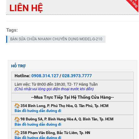
LIÊN HỆ
Tags:
BÀN SỬA CHỮA NHANH CHUYÊN DỤNG MODEL-G-210
HỖ TRỢ
Hotline:
0908.314.127
/
028.3973.7777
Làm việc: Từ 8h00 đến 18h30, T2- T7 Hàng Tuần
(Chủ nhật vui lòng gọi điện thoại trước khi đến)
--Mua Trực Tiếp Tại Hệ Thống Cửa Hàng--
354 Bình Long, P. Phú Thọ Hòa, Q. Tân Phú, Tp. HCM
Bản đồ hướng dẫn đường đi
98 Đường 5A, P. Bình Hưng Hòa A, Q. Bình Tân, Tp. HCM
Bản đồ hướng dẫn đường đi
258 Phạm Văn Đồng, Bắc Từ Liêm, Tp. HN
Bản đồ hướng dẫn đường đi