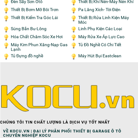
Đèn Sấy Sơn Ôtô
Thiết Bị Khí Nén-Máy Nén Khí
Thiết Bị Bơm Mỡ Bôi Trơn
Pa Lăng Xích- Tời Điện
Thiết Bị Kiểm Tra Góc Lái
Thiết Bị Rửa Linh Kiện Máy
Móc
Súng Bắn Bu-Lông
Linh Phụ Kiện Các Loại
Hóa Chất Chăm Sóc Xe Hơi
Máy Rửa Xe Áp Lực Cao
Máy Kim Phun Xăng-Nạp Gas
Tủ Đồ Nghề Có Chi Tiết
Lạnh
Tủ Đựng đồ nghề
Máy Hút Bụi Eastclean
CHÚNG TÔI TIN CHẤT LƯỢNG LÀ DỊCH VỤ TỐT NHẤT
VỀ KOCU.VN | ĐẠI LÝ PHÂN PHỐI THIẾT BỊ GARAGE Ô TÔ
CHUYÊN NGHIỆP KOCU