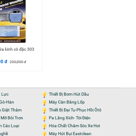
rửa kính cô đặc 303
Thêm vào giỏ
00 đ
230,000 đ
y Lực
Thiết Bị Bơm Hút Dầu
n-Gò-Hàn
Máy Cân Băng Lốp
n Giặt Thảm
Thiết Bị Đại Tu-Phục Hồi Ôtô
m Mỡ Bôi Trơn
Pa Lăng Xích- Tời Điện
ện Các Loại
Hóa Chất Chăm Sóc Xe Hơi
nghề
Máy Hút Bụi Eastclean