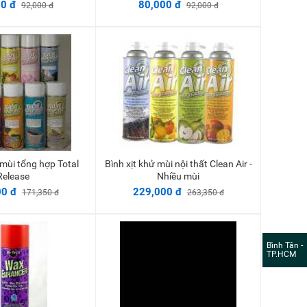
0 đ
80,000 đ
92,000 đ
92,000 đ
Bình xịt khử mùi nội thất Clean Air -
Thêm vào giỏ
Thêm vào giỏ
Release
Nhiều mùi
00 đ
229,000 đ
171,350 đ
263,350 đ
Bình Tân -
TP.HCM