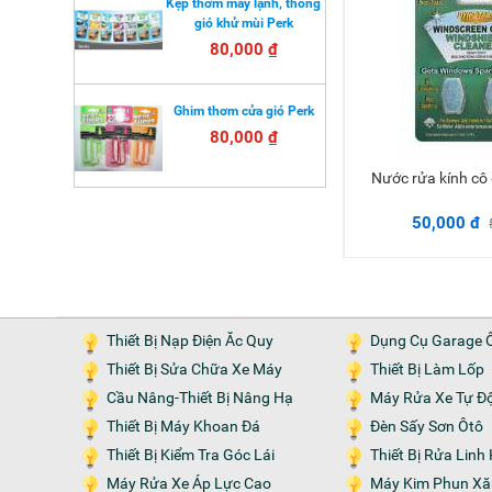
Kẹp thơm máy lạnh, thông
gió khử mùi Perk
80,000 ₫
Ghim thơm cửa gió Perk
80,000 ₫
Nước rửa kính c
Thêm 
50,000 đ
Thiết Bị Nạp Điện Ăc Quy
Dụng Cụ Garage 
Thiết Bị Sửa Chữa Xe Máy
Thiết Bị Làm Lốp
Cầu Nâng-Thiết Bị Nâng Hạ
Máy Rửa Xe Tự Đ
Thiết Bị Máy Khoan Đá
Đèn Sấy Sơn Ôtô
Thiết Bị Kiểm Tra Góc Lái
Thiết Bị Rửa Lin
Máy Rửa Xe Áp Lực Cao
Máy Kim Phun Xăng-Nạp Gas