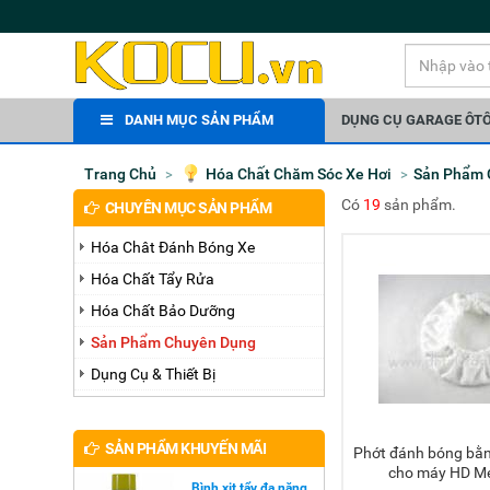
DANH MỤC SẢN PHẨM
DỤNG CỤ GARAGE ÔT
Trang Chủ
Hóa Chất Chăm Sóc Xe Hơi
Sản Phẩm
Có
19
sản phẩm.
CHUYÊN MỤC SẢN PHẨM
Hóa Chât Đánh Bóng Xe
Hóa Chất Tẩy Rửa
Hóa Chất Bảo Dưỡng
Sản Phẩm Chuyên Dụng
Dụng Cụ & Thiết Bị
SẢN PHẨM KHUYẾN MÃI
Phớt đánh bóng bằng vải (B3) dùng
Thêm 
cho máy HD Met
Bình xịt tẩy đa năng