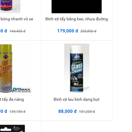
àm bóng nhanh vỏ xe
Bình xịt tẩy băng keo, nhựa đường
Thêm vào giỏ
Thêm vào giỏ
00 đ
179,000 đ
164,450 đ
205,850 đ
xịt tẩy đa năng
Bình xịt lau kính dạng bọt
Thêm vào giỏ
Thêm vào giỏ
00 đ
88,000 đ
139,150 đ
101,200 đ