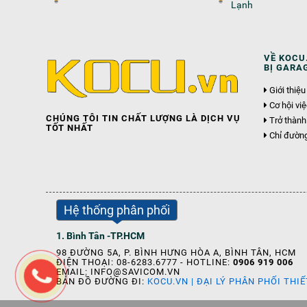
Lạnh
VỀ KOCU.
BỊ GARA
Giới thiệu
Cơ hội vi
CHÚNG TÔI TIN CHẤT LƯỢNG LÀ DỊCH VỤ
Trở thành
TỐT NHẤT
Chỉ đườn
Hệ thống phân phối
1. Bình Tân -TP.HCM
98 ĐƯỜNG 5A, P. BÌNH HƯNG HÒA A, BÌNH TÂN, HCM
ĐIỆN THOẠI: 08-6283.6777 - HOTLINE:
0906 919 006
EMAIL: INFO@SAVICOM.VN
BẢN ĐỒ ĐƯỜNG ĐI:
KOCU.VN | ĐẠI LÝ PHÂN PHỐI THI