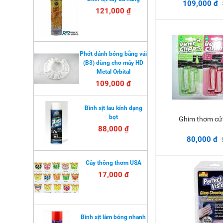
109,000 đ
121,000 ₫
Phớt đánh bóng bằng vải
(B3) dùng cho máy HD
Metal Orbital
109,000 ₫
Bình xịt lau kính dạng
bọt
Ghim thơm cử
Thêm 
88,000 ₫
80,000 đ
Cây thông thơm USA
17,000 ₫
Bình xịt làm bóng nhanh