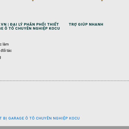
VN | ĐẠI LÝ PHÂN PHỐI THIẾT
TRỢ GIÚP NHANH
GE Ô TÔ CHUYÊN NGHIỆP KOCU
ệc làm
 đối tác
g
ẾT BỊ GARAGE Ô TÔ CHUYÊN NGHIỆP KOCU