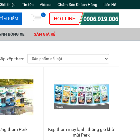
Giới thiệu
Tin tức
Videos
Chăm Sóc Khách Hàng
Liên Hệ
0
TÌM KIẾM
ÁNH BÓNG XE
SÀN GIÁ RẺ
Sắp xếp theo:
ương thơm Perk
Kẹp thơm máy lạnh, thông gió khử
Thêm vào giỏ
Thêm vào giỏ
mùi Perk