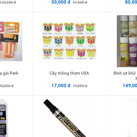
50,000 đ
80,00
125,350 đ
57,500 đ
a gió Perk
Cây thông thơm USA
Bình xịt khử mùi tổng hợp Total
vào giỏ
Thêm vào giỏ
17,000 đ
149,0
92,000 đ
19,550 đ