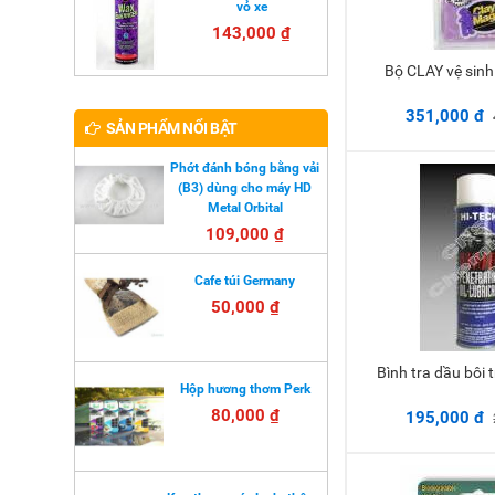
vỏ xe
143,000 ₫
Bộ CLAY vệ sin
Thêm 
351,000 đ
SẢN PHẨM NỔI BẬT
Phớt đánh bóng bằng vải
(B3) dùng cho máy HD
Metal Orbital
109,000 ₫
Cafe túi Germany
50,000 ₫
Bình tra dầu bôi 
Thêm 
Hộp hương thơm Perk
80,000 ₫
195,000 đ