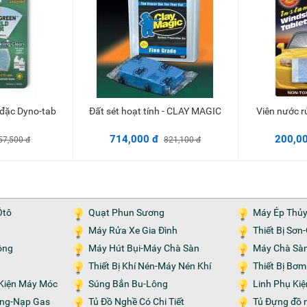
ô đặc Dyno-tab
Đất sét hoạt tính - CLAY MAGIC
Viên nước 
vào giỏ
Thêm vào giỏ
714,000 đ
200,0
57,500 đ
821,100 đ
Ôtô
Quạt Phun Sương
Máy Ép Thủ
Máy Rửa Xe Gia Đình
Thiết Bị Sơ
ộng
Máy Hút Bụi-Máy Chà Sàn
Máy Chà Sà
Thiết Bị Khí Nén-Máy Nén Khí
Thiết Bị Bơ
h Kiện Máy Móc
Súng Bắn Bu-Lông
Linh Phụ Ki
Tủ Đồ Nghề Có Chi Tiết
Tủ Đựng đồ 